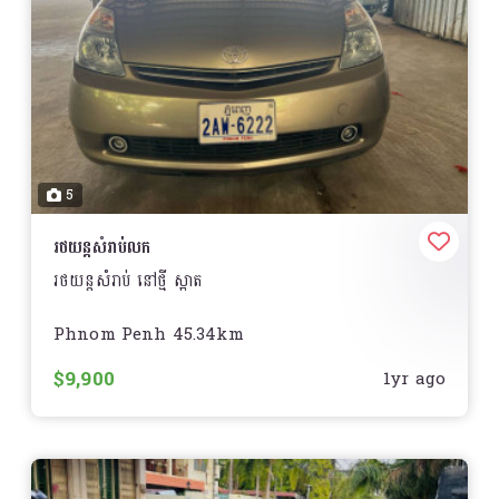
5
រថយន្តសំរាប់លក
រថយន្តសំរាប់ នៅថ្មី ស្អាត
Phnom Penh 45.34km
$9,900
1yr ago