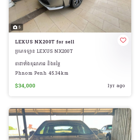
លេខទាក់ទង : |
. Apple CarPlay
តេឡេក្រាម :
. USB type C
5
@sila8989
___________//___________
LEXUS NX200T for sell
? ធានាទឹកថ្នាំហ្សុិន១ជុំ ម៉ាសុីន&ប្រអប់លេខ២ខែ⚙️
ប្រភេទឡាន LEXUS NX200T
☎️ For more details :
ធានាទាំងគុណភាព និងតម្លៃ
Phnom Penh 45.34km
ឡានស្អាត អត់បុកប៉ះ
$34,000
1yr ago