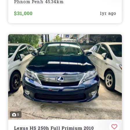
Phnom Penh 45.34km
ឡានDealer ថ្នាំហ្សុិន១ជុំ⛽️ 4.8L/100km in city ?.
$31,000
1yr ago
______//__________
✨Price : ( call or inbox )?
✨Exterior : White Peal
✨Year : 2016
✨Model : Prius full option 4 advance
premium convenience.
✨Interior : Black leather ?
✨Engine : 1.8L V4 hybrid ?
☑️ Equipment : - Speaker JBL?
5
- Auto parking ( ចូលចតស្វ័យប្រវត្តិ )
- Wireless charge
Lexus HS 250h Full Primium 2010