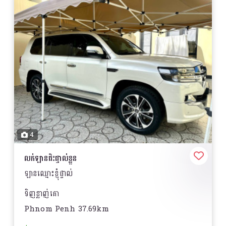
4
លក់ឡានជិះផ្ទាល់ខ្លួន
ឡានឈ្មោះខ្ញុំផ្ទាល់
ទិញខ្លាញ់គោ
Phnom Penh 37.69km
ធានានៅថ្មីស្អាត