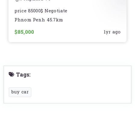
. ចុចLockប៉ុងកាពីតាស់
price 85000$ Negotiate
. កំដៅចង្កូត
Phnom Penh 45.7km
Contact
. DVD player
$85,000
1yr ago
Telegram :
. Subwoofer
. Touchpad….
? ធានាម៉ាសុិនប្រអប់លេខ៣ខែ.
Tags:
☎️ For more details :
? ទៅតាំង
buy car