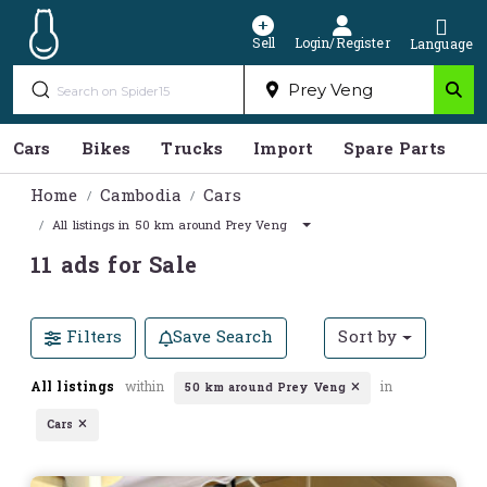
Sell
Login/Register
Language
Cars
Bikes
Trucks
Import
Spare Parts
S
Home
Cambodia
Cars
All listings in 50 km around Prey Veng
11 ads for Sale
Filters
Save Search
Sort by
All listings
within
in
50 km around Prey Veng
Cars