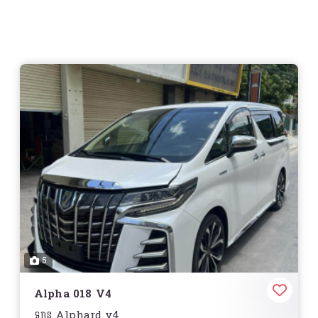
✨ ពណ៌ : សកំាម៉ៃ
? ធានាឡានស្អាតជួសកាង១គូរ
- Equipment : . រាដាហ្វ្រាំងអូតូ
. រាដាតាមឡានខាងមុខ
. ផ្លឹតទឹកភ្លៀងអូតូ
. កៅអីមុខក្តៅ+ត្រជាក់
. ទ្វាក្រោយបើកបិទអូតូ
. សិនស័រកាង១ជុំ
. ប្រាប់សញ្ញាវ៉ាជែង
5
. បើកតំបូល
Alpha 018 V4
. Memories seat
ឡាន Alphard v4