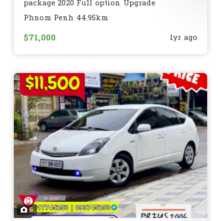
package 2020 Full option Upgrade
CLA45AMG.
Phnom Penh 44.95km
? « AutoCheck 91% » #ឡានDealer .
$71,000
1yr ago
☑️ ម៉ាសុីនសាុំង : ប៉ុង២ 221hp ( 2.0L turbocharged
7speeds )
☑️ គីឡូម៉ាយ : 6មុឺនMile
? តម្លៃ : ?71,000 ចរចារ?
➡️ ឆ្នាំផលិត : 2020
➡️ Equipment : . គ្រឿងក្នុងប្រភេទពូកស្បែកឆៅ ថ្នេរក្រហម
. ចង្កៀងមុខគុជ៣ HD Matrix Headlights
. អេក្រង់កំសាន្តScreenធំ ដូរបាន៤Mode
. Auto break
6