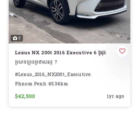
- Equipment : Screen ធំ / បើកតំបូល & Solar / AC
remote/ JBL?/ កំដៅកៅអី / កៅអីចុច/ ពូកស្បែក/ Auto
headlights/ HUD ស្លាយកុងទ័រ/ DVD player/ Rear
camera/ smartkeys 3 doors/ Bluetooth ?& ?….
5
☑️ AutoCheck84% ( One Owner ) ឡានCA??
☎️ For more details :
Lexus NX 200t 2016 Executive 6 ប៊ូតុង
ប្រភេទឡានក្រដាសពន្ធ ?
#Lexus_2016_NX200t_Executive
Phnom Penh 45.34km
#គុជ៣ហ្សុិន_6ប៊ូតុង ប៉ុង២??
$42,500
1yr ago
?តម្លៃល្អ : $40ស្តើង
✨ ឆ្នាំ : 2016
✨ ម៉ាក : Lexus NX 200t Executive Full
✨ ក្នុង : លឿង