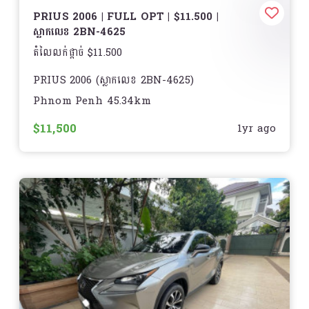
. Auto start/stop
PRIUS 2006 | FULL OPT | $11.500 |
. ប្រព័ន្ធ Eco/Individual/Sport/Comfort
ស្លាកលេខ 2BN-4625
តំលៃលក់ផ្តាច់ $11.500
. Blind sport
PRIUS 2006 (ស្លាកលេខ 2BN-4625)
. ភ្លើងក្នុងដូរបាន ៦៤ពណ៌ Ambient light
Phnom Penh 45.34km
Full OPT ស
. យ៉ានកង់ ១៨អុិញ AMG original new
$11,500
1yr ago
===========
. តំបូលបើក
អាចស្នើររំលស់ជាមួយធនាគារបាន
. ចង្កូតAMG 2024
តំលៃស្នើរបង់រំលស់
. កម្រាលជើងAMG
? តម្លៃ: $11.xxx
. Spoiler
? ប្រចាំខែ: 2xx$ (72ខែ) | ?ចូលរួម: 1,xxx$
. Speaker burmester?
===========
. Auto high-beam
ឈ្មោះម្ចាស់ឡាន : កែ សិលា
. Logo មុខមានភ្លើង