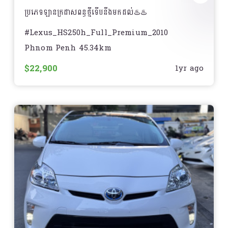
ប្រភេទឡានក្រដាសពន្ធថ្មីទើបនឹងមកដល់♨️♨️
- HUD
#Lexus_HS250h_Full_Premium_2010
- Sensor 12គ្រាប់
Phnom Penh 45.34km
- Price : $22,### ( ចរចារ )
- Radar Cruise control
$22,900
1yr ago
- Year : 2010
- Blind spot
- Model : Lexus HS250h full
- Auto front seat
- Color : Blue
- Auto break
- Interior: Tan ក្នុងលឿង⭐️
- Auto high beam
?‍♂️ ធានាអត់បុក ដូរពណ៌ លិចទឹក កាត់ត ធ្វើខ្ចៅ
- Auto rain wiper
✔️ ឃ្មុំហ្សុិន ធានាម៉ាសុីន ប្រអប់លេខ អាគុយ ABS១ខែ
- Heat seat
? ប្រេងម៉ាស៊ីន+ប្រេងប្រអប់លេខ+ប្រេងហ្វ្រាំង១ឈុត
- Sunroof
________//_________
- Pre-collision system