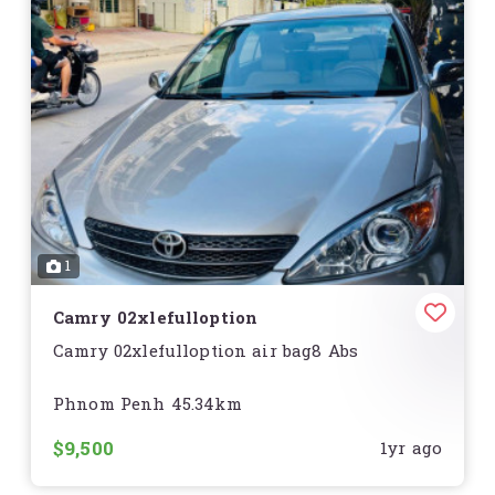
1
Camry 02xlefulloption
Camry 02xlefulloption air bag8 Abs
Phnom Penh 45.34km
$9,500
1yr ago