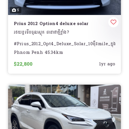
☎️ For more details :
- LAN keep assist
5
- Laser headlights
Prius 2012 Option4 deluxe solar
- Fox light
រថយន្តទើបចូលស្តុក ធានាថាថ្មីខ្លាំង?
- Rim 17inch Touring edition ?
#Prius_2012_Opt4_Deluxe_Solar_10មុឺនmile_ក្នុងលឿង
? ឡានកាលី ?? ធានាអាគុយABS 1ខែ .
Phnom Penh 45.34km
_____//_________
$22,800
☎️ For more details :
1yr ago
- Price ? : $22,###
- Year : 2012
- Mile : 100,000 miles ហ្សុិន
- Model : Toyota Prius Option4 Deluxe Solar
- Exterior : White pearl ( សកាំម៉ៃ )
- Interior : Beige ( ក្នុងលឿង)