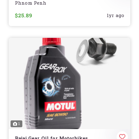
Phnom Penh
រក្សាសមត្ថភាពខ្ពស់ និងការពារម៉ាស៊ីនរបស់អ្នកជាមួយ
ប្រេងម៉ាស៊ីន
Honda
ដែលបង្កើតឡើងផ្តាច់មុខសម្រាប់ម៉ូតូ
Honda
$25.89
1yr ago
លក្ខណៈពិសេស
ការពារខ្ពស់សម្រាប់ម៉ាស៊ីន
– បន្ថយការពាក់សឹក និងបង្កើនអាយុ
កាលម៉ាស៊ីន
លាងសម្អាតខ្លាំង
– កម្ចាត់កាកសំណល់ និងរក្សាថាមពលម៉ាស៊ីនឲ្យ
អស្ចារ្យ
ប្រព័ន្ធត្រជាក់ល្អ
– កាត់បន្ថយកម្តៅ និងការភ្លឺភ្លៅសម្រាប់ការបើកបរ
យូរអង្វែង
បង្កើនការសន្សំសំចៃប្រេងឥន្ធនៈ
– កាត់បន្ថយការប្រើប្រាស់ប្រេង
និងធ្វើឲ្យម៉ាស៊ីនដំណើរការល្អ
សមស្របសម្រាប់ម៉ូតូ Honda
– ជាប្រេងផ្លូវការដែលសមស្រប
សម្រាប់ម៉ូតូ
Wave, Dream, Click, Scoopy, PCX,
CBR
និងម៉ូតូ Honda ផ្សេងៗ
1
ប្រភេទប្រេង
Bajaj Gear Oil for Motorbikes