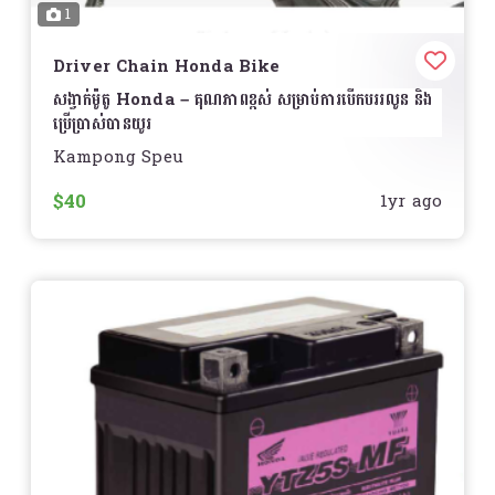
នៅក្រោមស្ថានភាពអាកាសធាតុខុសៗគ្នា
1
ការតំឡើង
មានភាពងាយស្រួលក្នុងការតំឡើងដោយមិនចាំបាច់ផ្លាស់
Driver Chain Honda Bike
ប្ដូរផ្នែកសំខាន់ៗជាច្រើន
សង្វាក់ម៉ូតូ Honda – គុណភាពខ្ពស់ សម្រាប់ការបើកបររលូន និង
តម្លៃ
សូមទាក់ទងសម្រាប់ព័ត៌មានលម្អិត
ប្រើប្រាស់បានយូរ
Kampong Speu
ជ្រើសរើស AKRAPOVIC Carbon Slip-On
រក្សាសមត្ថភាពខ្ពស់នៃម៉ូតូ Honda របស់អ្នកដោយប្រើ
សង្វាក់
Muffler ដើម្បីទទួលបានសំឡេងប្រកបដោយស្ទីល និងបន្ថែម
ដើម ឬជំនួសគុណភាពខ្ពស់
ដែលបង្កើតឡើងសម្រាប់សុវត្ថិភាព និង
$40
1yr ago
ប្រសិទ្ធភាពដល់ម៉ូតូ Yamaha របស់អ្នក!
️
អាយុកាលប្រើប្រាស់
លក្ខណៈពិសេស
ធន់នឹងការពាក់សឹក
– ផលិតពីដែកខ្ពស់គុណភាព ដែលមាន
សំណើម និងសមត្ថភាពធន់នឹងអាកាសធាតុ
ការបញ្ជូនថាមពលល្អ
– ជួយធ្វើឲ្យការបើកបរស្រួល និងការចាប់
ផ្តើមល្អ
សមស្របសម្រាប់ម៉ូតូ Honda
– ដូចជា
Wave, Dream,
Click, Scoopy, Winner, Sonic, CB150R, CBR
Series
និងផ្សេងៗ