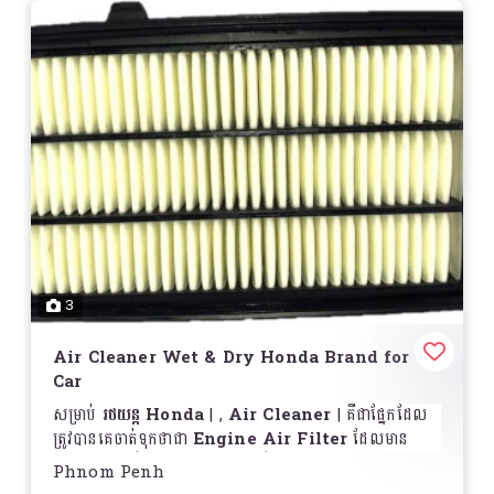
ប្រភេទ
1️⃣
Wet Type (ប្រព័ន្ធសេរីសើម)
– មានជែលស្រូបធូលី និង
សំណល់ឧស្ម័ន ដើម្បីការពារបានល្អ
2️⃣
Dry Type (ប្រព័ន្ធសេរីស្ងួត)
– ប្រើអាចាបកាសម្រាប់ការ
សម្អាតងាយស្រួល និងសេដ្ឋកិច្ច
លក្ខណៈពិសេស
ការពារធូលី និងសំណល់ឧស្ម័ន
– រក្សាបានសភាពស្អាតសម្រាប់
ម៉ាស៊ីន
ធន់នឹងការប្រើប្រាស់យូរ
– ផលិតពីសម្ភារៈគុណភាពខ្ពស់
3
ជួយបង្កើនសមត្ថភាពម៉ាស៊ីន
– បង្កើនការចម្លងខ្យល់ចូលម៉ាស៊ីន
សម្រាប់ការប្រើប្រាស់ប្រេងសុទ្ធសាធ
Air Cleaner Wet & Dry Honda Brand for
សមស្របសម្រាប់ម៉ូតូ Honda
– ដូចជា
Wave, Dream,
Car
Click, PCX, Scoopy, ADV, CBR
និងម៉ូដែល
សម្រាប់
រថយន្ត Honda
,
Air Cleaner
គឺជាផ្នែកដែល
Honda ផ្សេងៗ
ត្រូវបានគេចាត់ទុកថាជា
Engine Air Filter
ដែលមាន
ងាយស្រួលប្តូរ
– អាចជំនួសបានដោយងាយស្រួល
មុខងារផ្ទុកធូលី និងសំណល់ ឲ្យទៅពីអាកាសដែលចូលទៅក្នុង
Phnom Penh
ម៉ាស៊ីន ហើយការពារម៉ាស៊ីនពីការខូចខាត
ការថែរក្សា