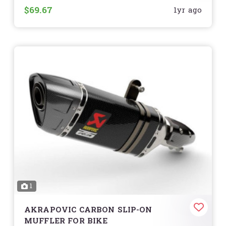
$69.67
1yr ago
សម្រាប់រថយន្ត Honda:
ប្រើ
Wet Type
(ប្រសិនបើត្រូវការ) ដើម្បីបន្ថែមការពារ
ជំនួស
Dry Type
ប្រចាំការប្រើប្រាស់
5,000 - 10,000
km
ឬតាមការណែនាំរបស់ក្រុមហ៊ុន Honda
Engine Air Filter
– គឺជាផ្នែកត្រឹមត្រូវសម្រាប់
រថយន្ត
តម្លៃ
សូមទាក់ទងសម្រាប់ព័ត៌មានលម្អិត
ដែលមានមុខងារប្រសិទ្ធភាពក្នុងការសម្អាតខ្យល់ចូលម៉ាស៊ីន និង
ការពារអ្នកពីធូលី និងកាកសំណល់ដែលអាចបណ្តាលឲ្យខូចខាត
បន្ថែមការការពារដល់ម៉ាស៊ីន Honda របស់អ្នកជាមួយ Air
ម៉ាស៊ីន
Cleaner Honda ដើម្បីការបើកបរល្អ!
️
លក្ខណៈពិសេស
មានការកាន់កាប់ធូលីខ្ពស់
– ចាប់ខ្យល់បរិសុទ្ធពី
សំណល់ ដើម្បីការពារម៉ាស៊ីន
Honda Air Cleaner (Wet & Dry)
ត្រូវបានប្រើ
ធ្វើឲ្យម៉ាស៊ីនប្រើប្រាស់បានល្អ
– ផ្តល់អាកាសសម្រាប់ម៉ាស៊ីនដក
សម្រាប់
ម៉ូតូ (Bike)
ជាចម្បង
ឧស្ម័នបានសំរាប់ប្រសិទ្ធភាពខ្ពស់ និងប្រើប្រាស់ប្រេងសុទ្ធសាធ
អាយុកាលប្រើប្រាស់បានយូរ
– ផលិតពីសម្ភារៈធន់នឹងការប្រើ
ប្រើសម្រាប់
ប្រាស់បានយូរ
សមស្របសម្រាប់ម៉ូដែលរថយន្ត Honda
– ដូចជា
Honda
ម៉ូតូ Honda
– ដូចជា
Wave, Dream, Click, PCX,
Civic, CR-V, Accord, HR-V, Jazz
និងម៉ូដែល
Scoopy, ADV, CBR
និងម៉ូតូ Honda ផ្សេងៗ
រថយន្ត Honda ផ្សេងៗ
1
មិនសម្រាប់
Wet & Dry
មិនគួរត្រូវបានយោងជាទូទៅសម្រាប់
Engine
AKRAPOVIC CARBON SLIP-ON
Air Filter
រថយន្ត Honda ប្រភេទ
Air Filter
MUFFLER FOR BIKE
សម្រាប់រថយន្ត Honda ជាធម្មតាត្រូវបានធ្វើឡើងជាប្រភេទ
Dry