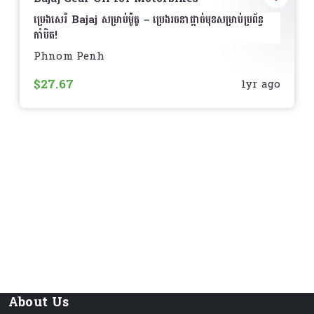
Semi-Synthetic
– សម្រាប់ការបើកបរទូទៅ និងការប្រើ
ប្រេងសេរី Bajaj សម្រាប់ម៉ូតូ – ប្រេងរចនាផ្តាច់មុខសម្រាប់ប្រព័ន្ធ
ប្រាស់ប្រចាំថ្ងៃ
កាំបិត!
Fully Synthetic
– សម្រាប់អ្នកដែលចង់បានសមត្ថភាព
Phnom Penh
ខ្ពស់ និងការពារអស់រយៈពេលយូរ
រក្សាការបើកបររបស់អ្នកឲ្យរលូន និងការពារកម្រិតខ្ពស់ជាមួយ
ប្រេង
អាណិតអាណោច
សេរី Bajaj
ដែលបង្កើតសម្រាប់ម៉ូតូ ដើម្បីធានាការប្រើប្រាស់
$27.67
1yr ago
ប្រសើរជាងមុន
គោរពតាមការណែនាំរបស់ក្រុមហ៊ុន Honda ដើម្បីធានាបាននូវ
លក្ខណៈពិសេស
ការរស់រវើកនៃម៉ាស៊ីន
ទំហំ
0.8L, 1L
ប្តូរកាំបិតរលូន
– បន្ថយការកកស្ទះ និងធ្វើឲ្យការប្តូរកាំបិតមានភាព
តម្លៃ
សូមទាក់ទងសម្រាប់ព័ត៌មានលម្អិត
រលូន
ការពារខ្ពស់
– កាត់បន្ថយការពាក់សឹក និងបន្ថែមអាយុកាលប្រព័ន្ធ
ការជ្រើសរើសដ៏ល្អបំផុតដើម្បីរក្សាបានសមត្ថភាពខ្ពស់សម្រាប់ម៉ូតូ
កាំបិត
Honda របស់អ្នក!
️
ធន់នឹងកំដៅខ្ពស់
– បញ្ជាក់បន្ថែមនូវលំហូរស្រាលនៅសីតុណ្ហភាព
ខ្ពស់
ការពារច្រេះនិងច្រាស
– ការពារប្រព័ន្ធកាំបិតរបស់អ្នកពីការច្រេះ
និងការពុកផុយ
កម្រាស់សមស្រប
– ផ្តល់ការបញ្ចូលលាងស្អាតស្រួលក្នុងលក្ខខណ្ឌ
About Us
បើកបរផ្សេងៗ