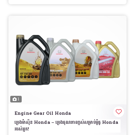
វិសាលភាពនៃការមើល
– បង្រួមតំបន់ស្លាក់ និងបង្កើនការមើល
ឃើញពីក្រោយ
ការរចនាថ្មី
– មានលក្ខណៈទំនើប ផ្ដល់ឲ្យម៉ូតូរបស់អ្នកមានរូបរាង
ស្អាត
ធន់នឹងការច្រេះ និងអាកាសធាតុ
– បង្កើនអាយុកាលប្រើប្រាស់
ដោះស្រាយងាយស្រួល
– អាចជំនួសបានងាយ និងសមស្របនឹង
ម៉ូតូ Suzuki
សមស្របសម្រាប់ម៉ូតូ Suzuki
– ដូចជា
Smash, Nex,
Raider, GD110, Address, Burgman, Gixxer
និងម៉ូតូ Suzuki ផ្សេងៗ
ការតម្លើង
ងាយស្រួល និងអាចប្រើជំនួសកញ្ចក់ដើមបាន
1
តម្លៃ
សូមទាក់ទងសម្រាប់ព័ត៌មានលម្អិត
បង្កើនសុវត្ថិភាព និងផ្ដល់ស្ទីលថ្មីទៅម៉ូតូ Suzuki របស់អ្នក!
️
Engine Gear Oil Honda
ប្រេងម៉ាស៊ីន Honda – ប្រេងគុណភាពខ្ពស់សម្រាប់ម៉ូតូ Honda
របស់អ្នក!