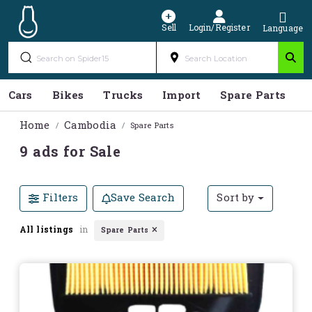
Sell
Login/Register
Language
Cars
Bikes
Trucks
Import
Spare Parts
S
Home
Cambodia
Spare Parts
9 ads for Sale
Filters
Save Search
Sort by
All listings
in
Spare Parts