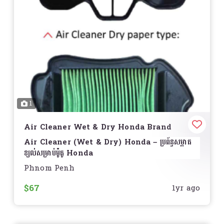
1
Air Cleaner Wet & Dry Honda Brand
Air Cleaner (Wet & Dry) Honda – ប្រព័ន្ធសម្អាត
ខ្យល់សម្រាប់ម៉ូតូ Honda
Phnom Penh
Air Cleaner
គឺជាផ្នែកសំខាន់សម្រាប់ការពារម៉ាស៊ីនរបស់
អ្នកពីធូលី និងកាកសំណល់
Honda Air Cleaner Wet
$67
1yr ago
& Dry
ត្រូវបានរចនាសម្រាប់ប្រើប្រាស់ល្អប្រចាំថ្ងៃ និងបង្កើន
ប្រសិទ្ធភាពម៉ាស៊ីន