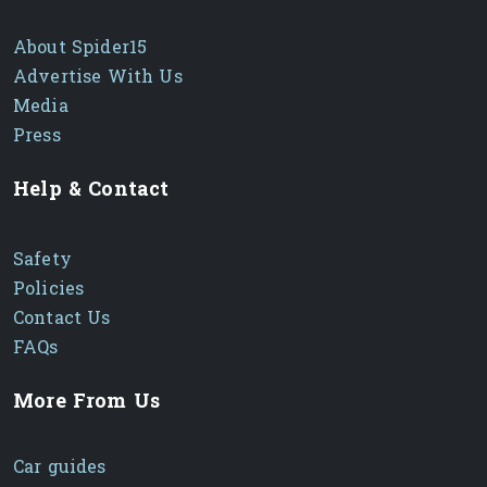
សមស្របសម្រាប់
About Spider15
Advertise With Us
ម៉ូតូ
Bajaj
គ្រប់ប្រភេទដូចជា
Pulsar, Discover,
Media
Platina, CT100
និងផ្សេងៗ
Press
ម៉ូតូប៉ុន្មានប្រភេទផ្សេងទៀតដែលត្រូវការប្រេងសេរីគុណភាពខ្ពស់
អាណិតអាណោច
គោរពតាមការណែនាំរបស់ក្រុមហ៊ុនផលិតដើម្បី
Help & Contact
បំផុសលទ្ធផលល្អបំផុត
ទំហំ
100ml, 200ml, 500ml
Safety
តម្លៃ
សូមទាក់ទងសម្រាប់ព័ត៌មានលម្អិត
Policies
ការជ្រើសរើសល្អបំផុតដើម្បីការពារប្រព័ន្ធកាំបិតម៉ូតូរបស់អ្នក!
️
Contact Us
FAQs
Bajaj Bike Gear Oil – High-Performance
Lubrication
More From Us
Keep your bike running smoothly with
Bajaj
Gear Oil
, specially formulated for
motorcycles to ensure optimal performance
Car guides