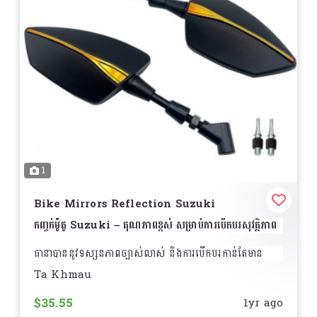
ធន់នឹងផ្លូវគ្រប់ប្រភេទ
– អាចប្រើប្រាស់បានទាំងផ្លូវល្អ និងផ្លូវស្ទះ
សមត្ថភាពផ្ទុកខ្ពស់
– ការរចនាប្រឆាំងនឹងការពាក់សឹកសម្រាប់
ការដឹកទំនិញធ្ងន់
ការចាប់ផ្តេកល្អ
– ការរចនាសំបកកង់អាចបង្កើនសុវត្ថិភាពក្នុងការ
បើកបរ
ការប្រើប្រាស់បានយូរ
– មានជីវិតប្រើប្រាស់យូរ និងធន់នឹងអាកាស
ធាតុ
សមស្របសម្រាប់រថយន្តដឹកទំនិញ Isuzu
– ដូចជា
Isuzu
ELF, N-Series, F-Series, Giga
និងប្រភេទរថយន្តដឹក
ផ្សេងៗ
1
ការជ្រើសរើសទំហំ
មានជាច្រើនទំហំសម្រាប់ប្រភេទរថយន្តផ្សេងៗ
តម្លៃ
សូមទាក់ទងសម្រាប់ព័ត៌មានលម្អិត
Bike Mirrors Reflection Suzuki
កញ្ចក់ម៉ូតូ Suzuki – គុណភាពខ្ពស់ សម្រាប់ការបើកបរសុវត្ថិភាព
ជ្រើសរើសសំបកកង់ល្អ ដើម្បីការបើកបរសុវត្ថិភាព និងមានប្រសិទ្ធភាព
ខ្ពស់!
ធានាបាននូវទស្សនភាពច្បាស់លាស់ និងការបើកបរកាន់តែមាន
សុវត្ថិភាពជាមួយ
កញ្ចក់ម៉ូតូ Suzuki
ដែលមានការរចនាឡើង
Ta Khmau
សម្រាប់ម៉ូតូ Suzuki គ្រប់ប្រភេទ
$35.55
1yr ago
លក្ខណៈពិសេស