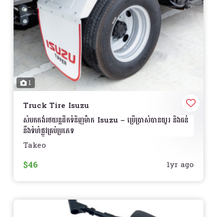
Honda
និងជួយដំណើរការម៉ាស៊ីនបានល្អប្រសើរ
ធន់នឹងការប្រើប្រាស់យូរ
– មានជីវិតប្រើប្រាស់ដ៏វែង និងប្រសិទ្ធភាព
ក្នុងការផ្តល់ថាមពលឲ្យម៉ូតូជាប្រចាំ
ប្រព័ន្ធខ្យល់បែបថាស
– ផ្តល់ថាមពលយ៉ាងមានប្រសិទ្ធិភាពដើម្បីធ្វើ
ឲ្យម៉ាស៊ីនធ្វើការបានល្អប្រសើរ
សមស្របសម្រាប់ម៉ូតូ Honda
– ដូចជា
Honda Wave,
Dream, Scoopy, CBR, CB Series
និងម៉ូតូ Honda
ផ្សេងៗ
1
ការតំឡើង
ងាយស្រួលក្នុងការតំឡើង និងអាចជំនួសបានដោយ
Truck Tire Isuzu
ងាយស្រួលពេលដែលត្រូវការជំនួស
សំបកកង់រថយន្តដឹកទំនិញម៉ាក Isuzu – ប្រើប្រាស់បានយូរ និងធន់
តម្លៃ
សូមទាក់ទងសម្រាប់ព័ត៌មានលម្អិត
នឹងទំហំផ្លូវគ្រប់ប្រភេទ
Takeo
ជ្រើសរើស YTZ5S MF Honda Battery ដើម្បីធានាបាន
បង្កើនសុវត្ថិភាព និងសមត្ថភាពបើកបររបស់រថយន្តដឹកទំនិញម៉ាក
នូវថាមពលសម្រាប់ម៉ូតូ Honda របស់អ្នក និងការបើកបរត្រូវបាន
Isuzu
របស់អ្នកជាមួយ
សំបកកង់គុណភាពខ្ពស់
ដែលបង្កើត
$46
1yr ago
គ្រប់គ្រងដោយប្រសិទ្ធភាពខ្ពស់!
️
ឡើងសម្រាប់ផ្លូវជាច្រើនប្រភេទ
លក្ខណៈពិសេស