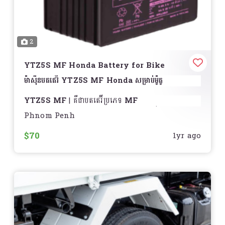
មានប្រភេទជាច្រើន
– មានសង្វាក់ធម្មតា និង
O-Ring / X-
Ring Chain
សម្រាប់អាយុកាលប្រើប្រាស់បានយូរ
ត្រូវការការថែរក្សាតិច
– ប្រើប្រេងលាបសង្វាក់ដើម្បីបង្កើន
ប្រសិទ្ធភាព និងបន្ថែមអាយុកាល
2
ការជំនួស
គួរជំនួសសង្វាក់ថ្មី ប្រសិនបើសង្វាក់ចាស់មានការពាក់សឹក
ឬមានសំឡេងខុសធម្មតា
YTZ5S MF Honda Battery for Bike
ម៉ាស៊ីនបតតេរ៊ី YTZ5S MF Honda សម្រាប់ម៉ូតូ
តម្លៃ
សូមទាក់ទងសម្រាប់ព័ត៌មានលម្អិត
YTZ5S MF
គឺជាបតតេរ៊ីប្រភេទ
MF
ជ្រើសរើសសង្វាក់ Honda ដើម្បីបង្កើនសុវត្ថិភាព និងធ្វើឲ្យម៉ូតូរបស់
(Maintenance-Free)
ដែលបានរចនាឡើងសម្រាប់ម៉ូតូ
Phnom Penh
អ្នកបើកបរដោយប្រសិទ្ធភាពខ្ពស់!
️
Honda ដែលមានសមត្ថភាពខ្ពស់ និងមានប្រសិទ្ធភាពល្អសម្រាប់
ការប្រើប្រាស់ជាប្រចាំ
$70
1yr ago
លក្ខណៈពិសេស
Maintenance-Free (MF)
– មិនត្រូវការតាមដាន
ស្រោចទឹក (សំបកមិនអាចបើកបាន) ហើយអាចប្រើប្រាស់បានដោយ
មិនចាំបាច់ថែទាំ
សមត្ថភាពខ្ពស់
– មានថាមពលលើសគ្រប់គ្រាន់សម្រាប់ម៉ូតូ