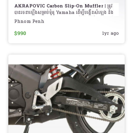
រថយន្ត (Car)
– រថយន្តប្រើ
Engine Air Filter
ដែល
Filter
AKRAPOVIC Carbon Slip-On Muffler
ត្រូវ
មានរចនាបទខុសគ្នា ពីប្រព័ន្ធសម្អាតខ្យល់របស់ម៉ូតូ
បានរចនាឡើងសម្រាប់ម៉ូតូ Yamaha ដើម្បីបង្កើនសំឡេង និង
សំរាប់ការជួសជុល ឬការជំនួស Air Filter
, ត្រូវតែអនុវត្តតាម
បន្ថែមការអនុវត្តតាមកម្រិតកំពូលក្នុងការបើកបរ ប្រព័ន្ធឧបករណ៍
Wet Type និង Dry Type Air Cleaner
សម្រាប់ម៉ូតូ
Phnom Penh
ការណែនាំពីអ្នកផលិតនិងជំនួយជាក់លាក់សម្រាប់ម៉ូដែលរថយន្ត
បញ្ចេញសំឡេងនេះត្រូវបានផលិតពីសម្ភារៈ
Carbon Fiber
Honda គឺជាផ្នែកសំខាន់ក្នុងការពារម៉ាស៊ីនពីធូលី និងរក្សា
របស់អ្នក! ️
ដែលមានភាពធន់ទ្រាំ និងទំនើប
$990
សមត្ថភាពការបើកបរ ️
1yr ago
លក្ខណៈពិសេស
ការបញ្ចេញសំឡេងល្អប្រសើរ
– ផ្តល់សំឡេងកាំបិតដែលមានភាព
ច្បាស់ និងកំដៅជាមួយសំឡេងក្រិតចាស់
ការរចនាគំនូរថ្មី
– មានរូបរាងទំនើប ហើយផ្តល់ភាពស្អាតសម្រាប់
ម៉ូតូ Yamaha របស់អ្នក
សម្ភារៈ Carbon Fiber
– បង្កើនស្នាដៃដែលមានទំងន់ថយចុះ
និងមានភាពធន់នឹងការប្រើប្រាស់ជារយៈពេលវែង
សមស្របសម្រាប់ម៉ូតូ Yamaha
– ប្រើសម្រាប់ម៉ូតូ
Yamaha
YZF-R1, YZF-R6, MT-09, MT-07
និងម៉ូតូ
Yamaha ផ្សេងៗដែលមានប្រព័ន្ធចេញសំឡេងប្រភេទ Slip-
On
ប្រើប្រាស់បានយូរ
– មានជីវិតប្រើប្រាស់យូរនិងទទួលការជួយថែរក្សា