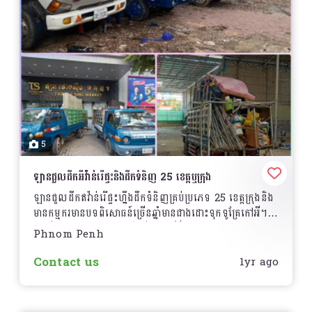
5
ឡានជួលដឹកអីវ៉ាន់រើផ្ទះនិងដឹកទំនិញ 25 ខេត្តឬក្រុង
ឡានជួលដឹកឥវ៉ាន់រើផ្ទះហ្នឹងដឹកទំនិញគ្រប់ប្រភេទ 25 ខេត្តក្រុងនិង
មានកម្មករមានបទពិសោធន៍ច្រើនឆ្នាំមានជាងដោះទុកទូគ្រែកៅអី។
ដំឡើងវិញមានបទពិសោធន៍ច្រើនឆ្នាំ។ព័ត៌មានបន្ថែមទាក់ទង
Phnom Penh
មកលេខទូរសព្ទខ្ញុំឬតេឡេក្រាមខ្ញុំក៏បាន/ / /
Contact us
1yr ago