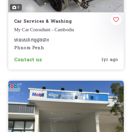
5
Car Services & Washing
My Car Consultant - Cambodia
មានសេវាកម្មដូចជា៖
Phnom Penh
ជួសជុលទូទៅ
-
Contact us
1yr ago
តោនបាញ់ថ្នាំ
-
ប្តូរប្រេងម៉ាសុីន
-
ជួសជុលម៉ាសុីន ប្រអប់លេខ
-
ជួសជុលអាគុយហាយប្រ៊ីជ
-
សេវាជំនួយតាមដងផ្លូវ
-