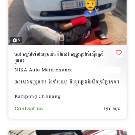
5
សេវាកម្មថែទាំរថយន្តចល័ត និងសេវាកម្មប្តូរប្រេងម៉ាស៊ីនគ្រប់
ប្រភេទ
NIKA Auto Maintenance
មានសេវាកម្មដូចជា៖ ថែទាំរថយន្ត និងប្ដូរប្រេងម៉ាស៊ីនគ្រប់ប្រភេទ។
Kampong Chhnang
Contact us
1yr ago