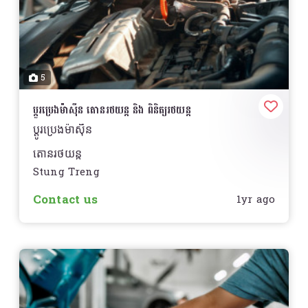
5
ប្តូរប្រេងម៉ាសុីន តោនរថយន្ត និង ពិនិត្យរថយន្ត
ប្តូរប្រេងម៉ាសុីន
តោនរថយន្ត
Stung Treng
ពិនិត្យរថយន្ត
Contact us
1yr ago