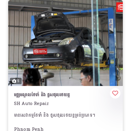
5
មជ្ឈមណ្ឌលថែទាំ និង ជួសជុលរថយន្ត
SH Auto Repair
មានសេវាកម្មថែទាំ និង ជួសជុលរថយន្តគ្រប់ប្រភេទ។
Phnom Penh