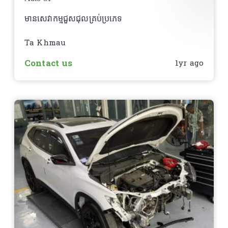
មានសេវាកម្មជួសជុលគ្រប់ប្រភេទ
Ta Khmau
Contact us
1yr ago