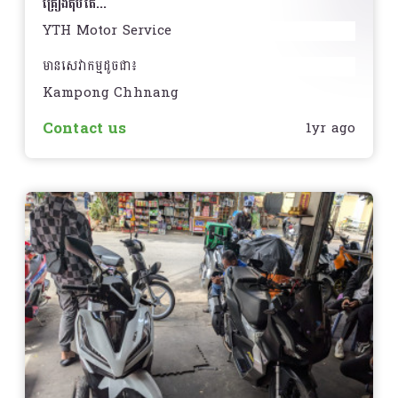
គ្រឿងតុបតែ...
YTH Motor Service
មានសេវាកម្មដូចជា៖
Kampong Chhnang
- ជួសជុលម៉ូតូគ្រប់ប្រភេទ
Contact us
1yr ago
- ប្ដូរសំបកកង់ម៉ូតូ
- ប្ដូរប្រេងម៉ាស៊ីន
- គ្រឿងតុបតែងម៉ូតូគ្រប់ប្រភេទ