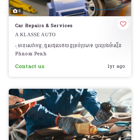
5
Car Repairs & Services
A KLASSE AUTO
មានសេវាកម្ម: ជួសជុលរថយន្តគ្រប់ប្រភេទ ប្តូរប្រេងម៉ាសុីន
-
ប៉ះកង់ឡានចល័ត។ល។
Phnom Penh
Contact us
1yr ago