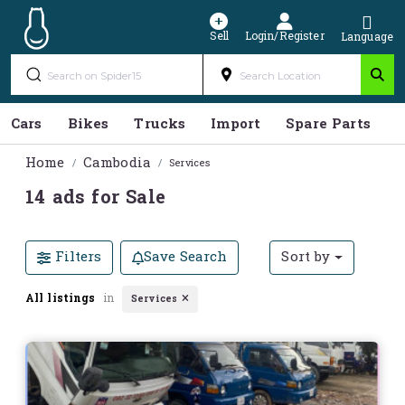
Sell
Login/Register
Language
Cars
Bikes
Trucks
Import
Spare Parts
S
Home
Cambodia
Services
14 ads for Sale
Filters
Save Search
Sort by
All listings
in
Services