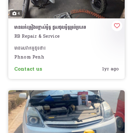
4
មានលក់គ្រឿងបន្លាស់ម៉ូតូ ជួសជុលម៉ូតូគ្រប់ប្រភេទ
RB Repair & Service
មានសេវាកម្មដូចជា៖
Phnom Penh
- ទទួលជួសជុលម៉ូតូគ្រប់ប្រភេទប្តូរប្រងម៉ាសុីន
Contact us
1yr ago
- ប្តូរគ្រឿងបន្លាស់
- ប្តូរសំបកកង់