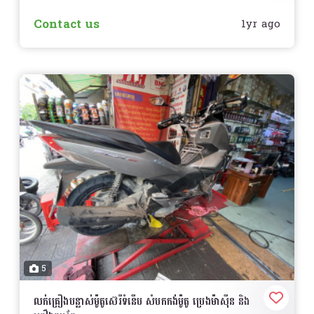
Contact us
1yr ago
5
លក់គ្រឿងបន្លាស់ម៉ូតូស៊េរីទំនើប សំបកកង់ម៉ូតូ ប្រេងម៉ាស៊ីន និង