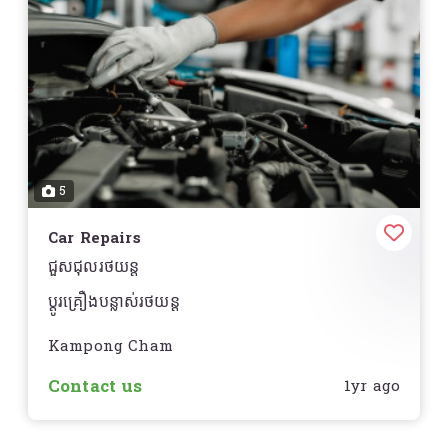
5
Car Repairs
ជួសជុលរថយន្ត
ប្តូរគ្រឿងបន្លាស់រថយន្ត
Kampong Cham
Contact us
1yr ago