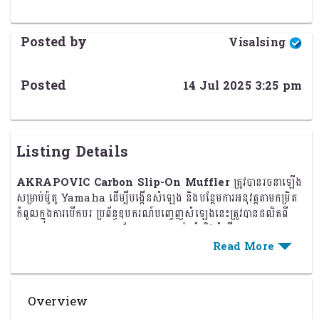
Posted by
Visalsing
Posted
14 Jul 2025 3:25 pm
Listing Details
AKRAPOVIC Carbon Slip-On Muffler
ត្រូវបានរចនាឡើង
សម្រាប់ម៉ូតូ Yamaha ដើម្បីបង្កើនសំឡេង និងបន្ថែមការអនុវត្តតាមកម្រិត
កំពូលក្នុងការបើកបរ ប្រព័ន្ធឧបករណ៍បញ្ចេញសំឡេងនេះត្រូវបានផលិតពី
សម្ភារៈ
Carbon Fiber
ដែលមានភាពធន់ទ្រាំ និងទំនើប
លក្ខណៈពិសេស
ការបញ្ចេញសំឡេងល្អប្រសើរ
Overview
– ផ្តល់សំឡេងកាំបិតដែលមានភាពច្បាស់ និង
កំដៅជាមួយសំឡេងក្រិតចាស់