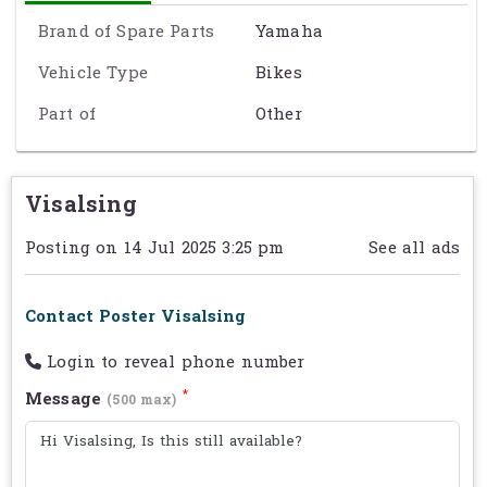
ការរចនាគំនូរថ្មី
– មានរូបរាងទំនើប ហើយផ្តល់ភាពស្អាតសម្រាប់ម៉ូតូ
Brand of Spare Parts
Yamaha
Yamaha របស់អ្នក
សម្ភារៈ Carbon Fiber
– បង្កើនស្នាដៃដែលមានទំងន់ថយចុះ និងមាន
Vehicle Type
Bikes
ភាពធន់នឹងការប្រើប្រាស់ជារយៈពេលវែង
សមស្របសម្រាប់ម៉ូតូ Yamaha
Part of
– ប្រើសម្រាប់ម៉ូតូ
Other
Yamaha YZF-R1,
YZF-R6, MT-09, MT-07
និងម៉ូតូ Yamaha ផ្សេងៗដែលមាន
ប្រព័ន្ធចេញសំឡេងប្រភេទ Slip-On
ប្រើប្រាស់បានយូរ
– មានជីវិតប្រើប្រាស់យូរនិងទទួលការជួយថែរក្សានៅក្រោម
Visalsing
ស្ថានភាពអាកាសធាតុខុសៗគ្នា
Posting on 14 Jul 2025 3:25 pm
See all ads
ការតំឡើង
មានភាពងាយស្រួលក្នុងការតំឡើងដោយមិនចាំបាច់ផ្លាស់ប្ដូរផ្នែក
សំខាន់ៗជាច្រើន
Contact Poster Visalsing
តម្លៃ
សូមទាក់ទងសម្រាប់ព័ត៌មានលម្អិត
Login to reveal phone number
ជ្រើសរើស AKRAPOVIC Carbon Slip-On Muffler ដើម្បី
ទទួលបានសំឡេងប្រកបដោយស្ទីល និងបន្ថែមប្រសិទ្ធភាពដល់ម៉ូតូ Yamaha
*
Message
(500 max)
របស់អ្នក!
️
Exact specification may vary from the details on this page. Please
contact the seller to reconfirm any details before purchasing. See