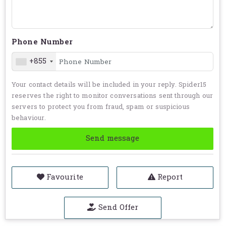
Keep your bike running smoothly with
Bajaj Gear
Oil
, specially formulated for motorcycles to ensure
optimal performance and protection.
Phone Number
Key Features:
+855
Smooth Gear Shifting
– Reduces friction for
Your contact details will be included in your reply. Spider15
seamless gear transitions.
reserves the right to monitor conversations sent through our
Enhanced Protection
– Prevents wear and tear,
servers to protect you from fraud, spam or suspicious
extending gearbox life.
behaviour.
Heat Resistance
– Designed to withstand high
temperatures for consistent performance.
Send message
Anti-Rust & Corrosion
– Protects gears from rust,
ensuring long-term durability.
Optimized Viscosity
– Ensures proper lubrication
Favourite
Report
under various riding conditions.
Suitable For:
Send Offer