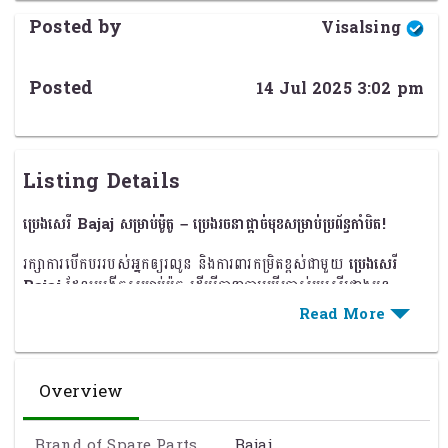
Posted by
Visalsing
Posted
14 Jul 2025 3:02 pm
Listing Details
ប្រេងសេរី Bajaj សម្រាប់ម៉ូតូ – ប្រេងរចនាផ្តាច់មុខសម្រាប់ប្រព័ន្ធកាំបិត!
រក្សាការបើកបររបស់អ្នកឲ្យរលូន និងការពារកម្រិតខ្ពស់ជាមួយ
ប្រេងសេរី
Bajaj
ដែលបង្កើតសម្រាប់ម៉ូតូ ដើម្បីធានាការប្រើប្រាស់ប្រសើរជាងមុន
លក្ខណៈពិសេស
ប្តូរកាំបិតរលូន
– បន្ថយការកកស្ទះ និងធ្វើឲ្យការប្តូរកាំបិតមានភាពរលូន
Overview
ការពារខ្ពស់
– កាត់បន្ថយការពាក់សឹក និងបន្ថែមអាយុកាលប្រព័ន្ធកាំបិត
ធន់នឹងកំដៅខ្ពស់
– បញ្ជាក់បន្ថែមនូវលំហូរស្រាលនៅសីតុណ្ហភាពខ្ពស់
Brand of Spare Parts
Bajaj