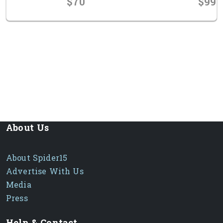
$70
$990
prev
next
About Us
About Spider15
Advertise With Us
Media
Press