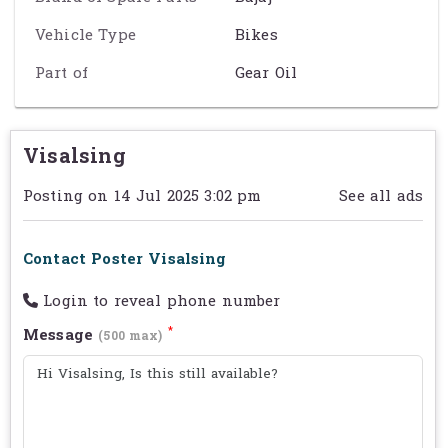
ការពារច្រេះនិងច្រាស
– ការពារប្រព័ន្ធកាំបិតរបស់អ្នកពីការច្រេះ និង
ការពុកផុយ
Vehicle Type
Bikes
កម្រាស់សមស្រប
– ផ្តល់ការបញ្ចូលលាងស្អាតស្រួលក្នុងលក្ខខណ្ឌបើកបរ
ផ្សេងៗ
Part of
Gear Oil
សមស្របសម្រាប់
Visalsing
ម៉ូតូ
Bajaj
គ្រប់ប្រភេទដូចជា
Pulsar, Discover, Platina,
CT100
និងផ្សេងៗ
Posting on 14 Jul 2025 3:02 pm
See all ads
ម៉ូតូប៉ុន្មានប្រភេទផ្សេងទៀតដែលត្រូវការប្រេងសេរីគុណភាពខ្ពស់
អាណិតអាណោច
គោរពតាមការណែនាំរបស់ក្រុមហ៊ុនផលិតដើម្បីបំផុស
Contact Poster Visalsing
លទ្ធផលល្អបំផុត
Login to reveal phone number
ទំហំ
100ml, 200ml, 500ml
តម្លៃ
សូមទាក់ទងសម្រាប់ព័ត៌មានលម្អិត
*
Message
(500 max)
ការជ្រើសរើសល្អបំផុតដើម្បីការពារប្រព័ន្ធកាំបិតម៉ូតូរបស់អ្នក!
️
Bajaj Bike Gear Oil – High-Performance
Lubrication