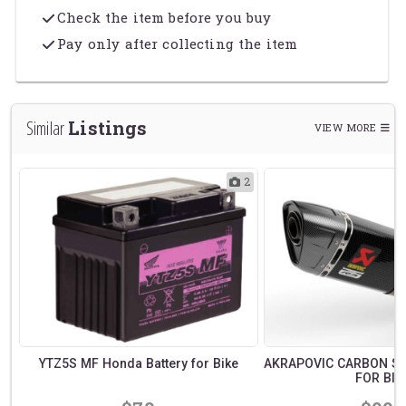
Check the item before you buy
Pay only after collecting the item
Listings
Similar
VIEW MORE
1
2
YTZ5S MF Honda Battery for Bike
AKRAPOVIC CARBON SL
FOR BIK