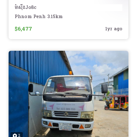
ម៉ាសុីនJo8c
Phnom Penh 3.15km
សារ៉ាងថៃ
$6,477
1yr ago
ឆ្នាំ97 .ប៉ុងធំ.
កង់នៅថ្មី85%
2