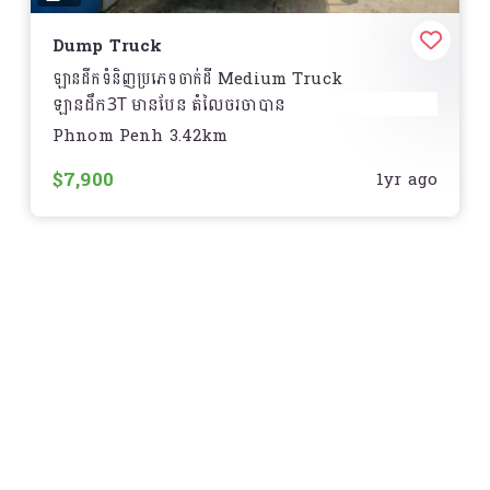
Dump Truck
ឡានដឹកទំនិញប្រភេទចាក់ដី Medium Truck
ឡានដឹក3T មានបែន តំលៃចរចាបាន
Phnom Penh 3.42km
ទីតាំង ដីលេខ ៩១២ Warehouse No: A3 និង A4,
ផ្លូវលំ ក្រុមទី៤ ភូមិទ្រា សង្កាត់ស្ទឹងមានជ័យ១ ខណ្ឌមានជ័យ
$7,900
1yr ago
ភ្នំពេញ
Location:
Land No 912, Warehouse No: A3
and A4, Ploy Lom Street, 4 Group, Trea
Village, Sangkat Steung MeanChey, Khan
MeanChey, Phnom Penh Stueng Mean chey 1,
Mean Chey, Phnom Penh