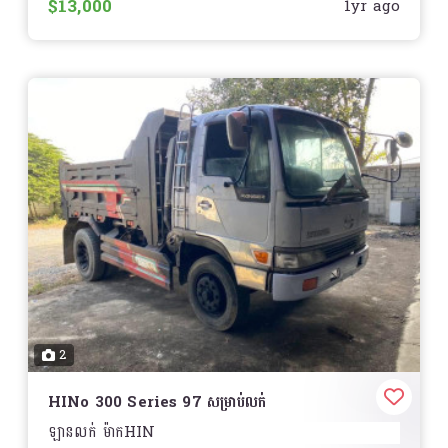
$13,000
1yr ago
ឡាននៅស្អាតទាំងអស់ តាំងពីរៀបហើយដឹកបាន 2 ជើងគត់
អត់មានអីដឹកចង់លក់វិញ
ទីតាំង
N° 427D ភូមិតាងួន, សង្កាត់កាកាប, ខណ្ឌ
ពោធិ៍សែនជ័យ, ក្រុងភ្នំពេញ Kakab 1, Por Senchey,
Phnom Penh
2
HINo 300 Series 97 សម្រាប់លក់
ឡានលក់ ម៉ាកHIN