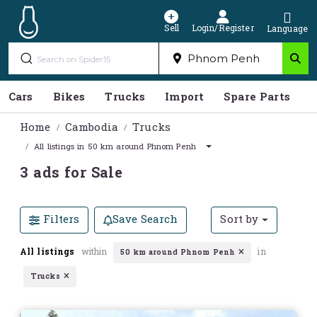
Sell
Login/Register
Language
Cars
Bikes
Trucks
Import
Spare Parts
S
Home
Cambodia
Trucks
All listings in 50 km around Phnom Penh
3 ads for Sale
Filters
Save Search
Sort by
All listings
within
in
50 km around Phnom Penh
Trucks